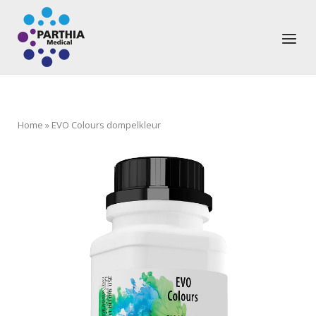
Ga
Home
naar
Menu
de
inhoud
Home
»
EVO Colours dompelkleur