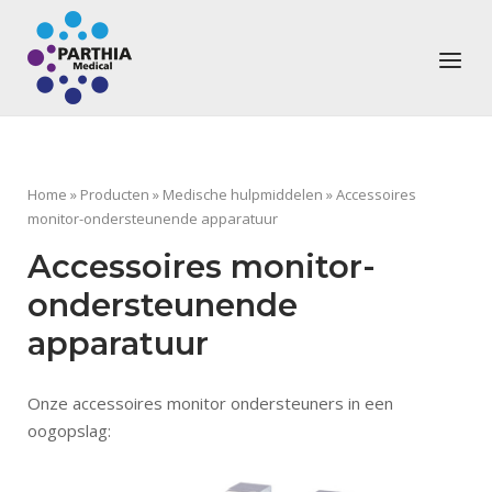
Ga
Home
naar
Menu
de
inhoud
Home
»
Producten
»
Medische hulpmiddelen
»
Accessoires
monitor-ondersteunende apparatuur
Accessoires monitor-
ondersteunende
apparatuur
Onze accessoires monitor ondersteuners in een
oogopslag: