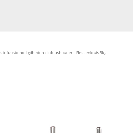
es infuusbenodigdheden
»
Infuushouder – Flessenkruis 5kg