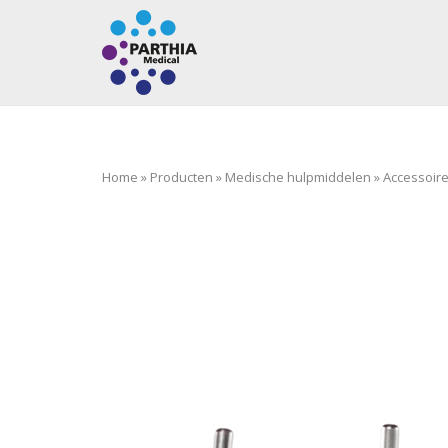
Ga
Home
naar
de
inhoud
Home
»
Producten
»
Medische hulpmiddelen
»
Accessoir